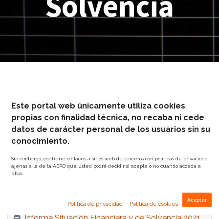
Solvencia
Informe Sobre la Situación
Este portal web únicamente utiliza cookies
Financiera y de Solvencia
propias con finalidad técnica, no recaba ni cede
datos de carácter personal de los usuarios sin su
Descárgate el
Informe sobre la Situación
conocimiento.
Financiera y de Solvencia del ejercicio
Sin embargo, contiene enlaces a sitios web de terceros con políticas de privacidad
2022.
ajenas a la de la AEPD que usted podrá decidir si acepta o no cuando acceda a
ellos.
Aceptar
Politica de privacidad
Politica de cookies
Informe Situación Financiera y de Solvencia 2021