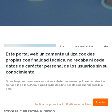
La condición de
mutualista será
Este portal web únicamente utiliza cookies
inseparable de la de
propias con finalidad técnica, no recaba ni cede
tomador del seguro y/o
datos de carácter personal de los usuarios sin su
asegurado.
conocimiento.
Se entenderá como
Sin embargo, contiene enlaces a sitios web de terceros con políticas de privacidad
ajenas a la de la AEPD que usted podrá decidir si acepta o no cuando acceda a
tomador del seguro la persona que, bajo la
ellos.
denominación de mutualista, pertenezca a la Mutualidad
con todos los derechos y obligaciones establecidos en
Aceptar
Politica de privacidad
Politica de cookies
sus Estatutos. Se entenderá como asegurado la persona
sobre la cual recae el riesgo.