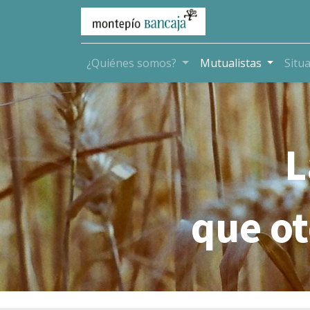
¿Quiénes somos?
Mutualistas
Situ
L
que o