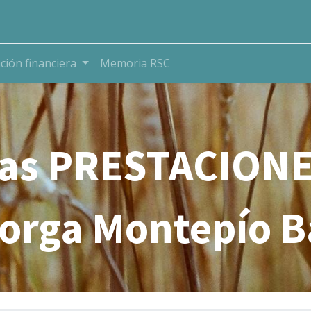
ación financiera
Memoria RSC
as PRESTACION
torga Montepío B